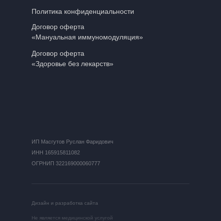
Политика конфиденциальности
Договор оферта
«Мануальная иммуномодуляция»
Договор оферта
«Здоровье без лекарств»
ИП Масгутов Руслан Фаридович
ИНН 165915811082
ОГРНИП 322169000060777
Дизайн и разработка сайта
Не является медицинской услугой