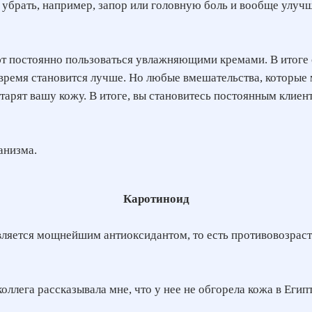
 убрать, например, запор или головную боль и вообще улуч
ют постоянно пользоваться увлажняющими кремами. В итоге 
о время становится лучше. Но любые вмешательства, которы
старят вашу кожу. В итоге, вы становитесь постоянным кли
анизма.
Каротиноид
вляется мощнейшим антиоксидантом, то есть противовозрас
ллега рассказывала мне, что у нее не обгорела кожа в Египт