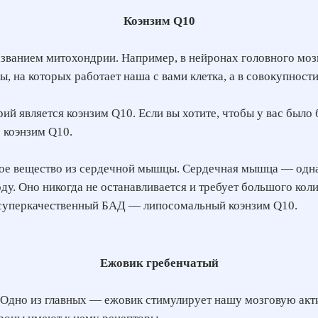
Коэнзим Q10
азванием митохондрии. Например, в нейронах головного моз
ы, на которых работает наша с вами клетка, а в совокупност
й является коэнзим Q10. Если вы хотите, чтобы у вас было
о коэнзим Q10.
ое вещество из сердечной мышцы. Сердечная мышца — одна 
оду. Оно никогда не останавливается и требует большого кол
ь суперкачественный БАД — липосомальный коэнзим Q10.
Ежовик гребенчатый
Одно из главных — ежовик стимулирует нашу мозговую актив