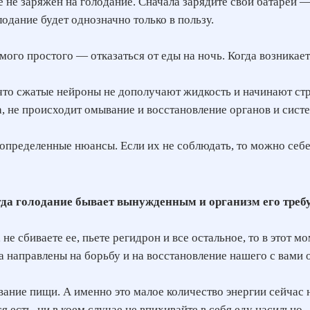
 не заряжен на голодание. Сначала зарядите свои батареи —
лодание будет однозначно только в пользу.
мого простого — отказаться от еды на ночь. Когда возникае
что сжатые нейроны не дополучают жидкость и начинают стр
, не происходит омывание и восстановление органов и систе
 определенные нюансы. Если их не соблюдать, то можно себе 
да голодание бывает вынужденным и организм его треб
 не сбиваете ее, пьете регидрон и все остальное, то в этот м
а направлены на борьбу и на восстановление нашего с вами 
вание пищи. А именно это малое количество энергии сейчас 
я есть, ни в коем случае не впихивайте в себя еду насильно.