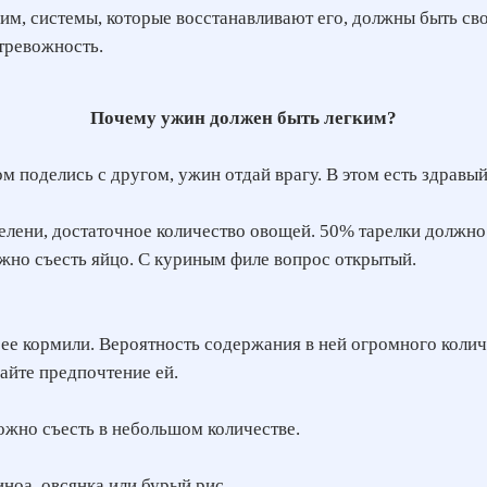
м, системы, которые восстанавливают его, должны быть св
 тревожность.
Почему ужин должен быть легким?
м поделись с другом, ужин отдай врагу. В этом есть здравы
елени, достаточное количество овощей. 50% тарелки должно
жно съесть яйцо. С куриным филе вопрос открытый.
м ее кормили. Вероятность содержания в ней огромного колич
айте предпочтение ей.
ожно съесть в небольшом количестве.
иноа, овсянка или бурый рис.