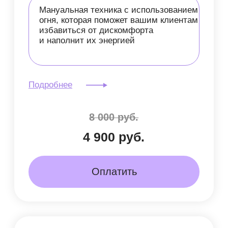
видеокурс
доступ сразу
Шелковистая кожа. Бьюти-
техники с коконами
шелкопряда
Натуральный и эффективный
способ ухода за кожей,
направленный на омоложение
и борьбу с несовершенствами
Подробнее