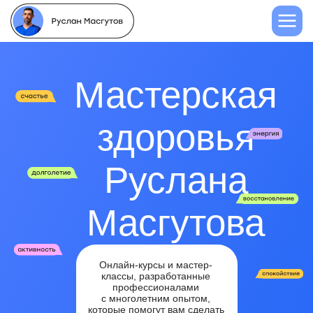
Мастерская
здоровья
Руслана
Масгутова
Избавиться от боли в спине, шее,
плечах, тазобедренных суставах
Онлайн-курсы и мастер-
и ягодицах
классы, разработанные
профессионалами
с многолетним опытом,
которые помогут вам сделать
ваше тело крепким,
а здоровье — стабильным
ВЫБРАТЬ КУРС