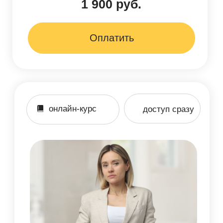
видеокурс
доступ сразу
Криосферы для сияющей кожи:
мануальные техники
Уникальная бьюти-процедура,
которая всего за 7 минут поможет
достичь видимых результатов
и подарит вашей коже сияние
Подробнее