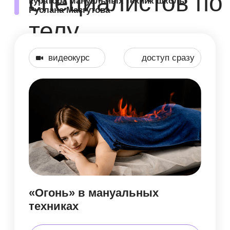
Медовые техники для здоровья
и красоты тела
Техники, которые помогают
бороться с возрастными
изменениями, разглаживать
морщины и восстанавливать четкий
овал лица
Подробнее
8 000 руб.
4 900 руб.
Оплатить