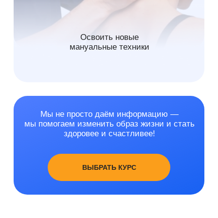
Здоровое долголетие
Авторская методика для улучшения
самочувствия и укрепления здоровья
в любом возрасте
Поможет поддерживать здоровье
и активность на протяжении долгих
лет и предотвратить возрастные
изменения и недуги
Подробнее
10 000 руб.