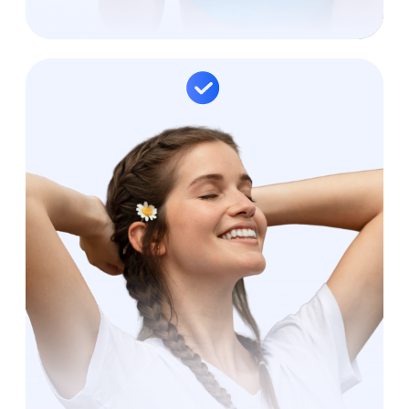
Освоить новые
мануальные техники
Мы не просто даём информацию —
мы помогаем изменить образ жизни и стать
Функциональные
здоровее и счастливее!
тренировки
ВЫБРАТЬ КУРС
Личный ИИ-
ассистент