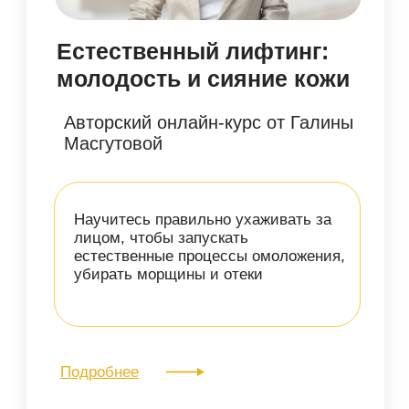
8 000 руб.
4 900 руб.
Оплатить
видеокурс
доступ сразу
Релакс для головы:
мануальные техники для
расслабления