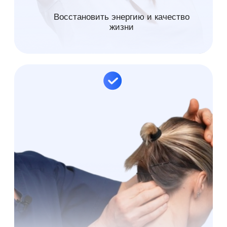
Выберите курс
и начните путь
к здоровью без
лекарств!
Формула
Личный
здоровья
ИИ-ассистент
Мастер-классы для
Руководства
специалистов по телу
и гайды
формула
здоровья
видеокурс
доступ сразу