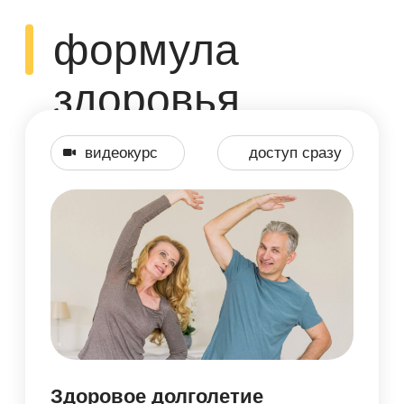
легендарного курса "Здоровье без
лекарств"
Простые и понятные рекомендации,
которые помогут вам ежедневно
добавлять больше полезных
продуктов в рацион, делая питание
сбалансированным и полезным
Подробнее
5 000 руб.
1 900 руб.
Оплатить
онлайн-курс
доступ сразу