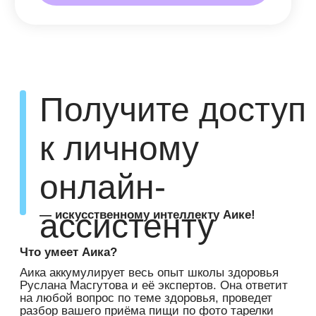
— мы собрали для вас в одном
месте.
Подробнее
5 000 руб.
1 900 руб.
Оплатить
Хотите
предложить
темы для
новых курсов